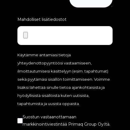
Mahdolliset lisätiedostot
Käytämme antamiasi tietoja
yhteydenottopyyntöösi vastaamiseen,
ilmoittautumisesi käsittelyyn (esim. tapahtumat)
sekä pyytämäsi sisällön toimittamiseen. Voimme
lisäksi lähettää sinulle tietoa ajankohtaisista ja
hyödyllisis
tä sisällöistä kuten
uutis
ista
,
tapahtum
ista
j
a uusista oppaista.
Suostun vastaanottamaan
markkinointiviestintää Primaq Group Oy:ltä.