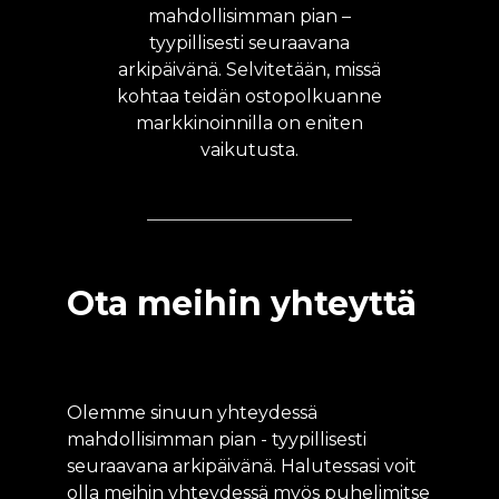
mahdollisimman pian –
tyypillisesti seuraavana
arkipäivänä. Selvitetään, missä
kohtaa teidän ostopolkuanne
markkinoinnilla on eniten
vaikutusta.
Ota meihin yhteyttä
Olemme sinuun yhteydessä
mahdollisimman pian - tyypillisesti
seuraavana arkipäivänä. Halutessasi voit
olla meihin yhteydessä myös p
uhelimitse