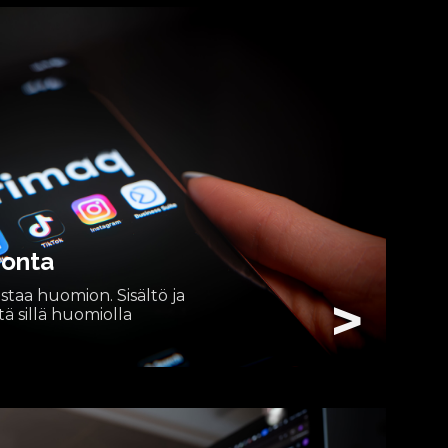
nonta
taa huomion. Sisältö ja
>
tä sillä huomiolla