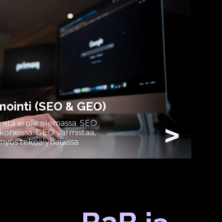
ointi (SEO & GEO)
, sitä ei ole olemassa. SEO
>
oneissa. GEO varmistaa,
yös tekoälyhauissa.