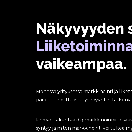
Näkyvyyden 
Liiketoiminn
vaikeampaa.
Monessa yrityksessä markkinointi ja liike
paranee, mutta yhteys myyntiin tai konve
Primaq rakentaa digimarkkinoinnin osaksi 
syntyy ja miten markkinointi voi tukea m