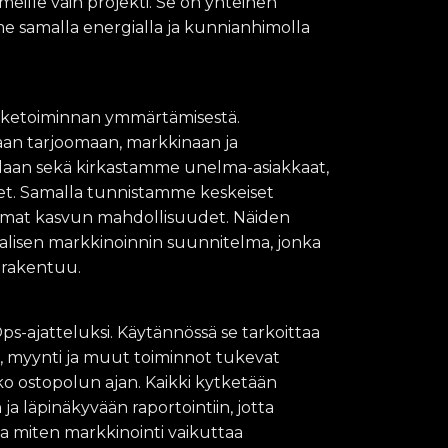
meille vain projekti. Se on yhteinen
me samalla energialla ja kunnianhimolla
liiketoiminnan ymmärtämisestä.
n tarjoomaan, markkinaan ja
laan sekä kirkastamme unelma-asiakkaat,
eet. Samalla tunnistamme keskeiset
immat kasvun mahdollisuudet. Näiden
aalisen markkinoinnin suunnitelma, jonka
 rakentuu.
s-ajatteluksi. Käytännössä se tarkoittaa
ti, myynti ja muut toiminnot tukevat
ko ostopolun ajan. Kaikki kytketään
 ja läpinäkyvään raportointiin, jotta
ja miten markkinointi vaikuttaa