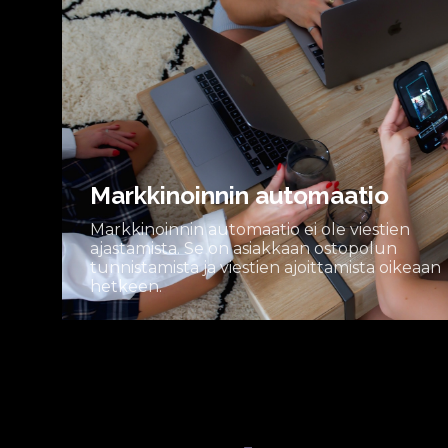
Markkinoinnin automaatio
Markkinoinnin automaatio ei ole viestien
ajastamista. Se on asiakkaan ostopolun
tunnistamista ja viestien ajoittamista oikeaan
hetkeen.