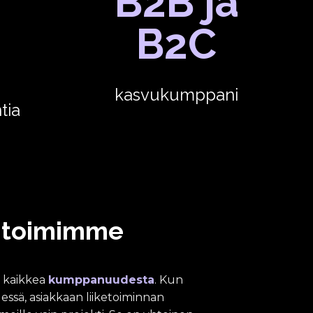
B2B ja
B2C
kasvukumppani
tia
 toimimme
n kaikkea
kumppanuudesta
. Kun
sä, asiakkaan liiketoiminnan