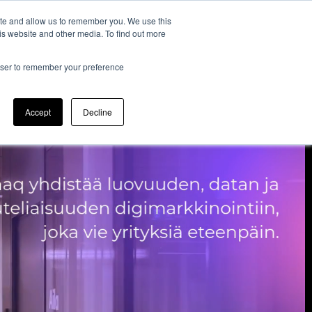
ite and allow us to remember you. We use this
Blogi
Primaq Events
Ota yhteyttä
is website and other media. To find out more
Meistä
rowser to remember your preference
Accept
Decline