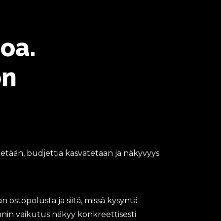
oa.
on
tetään, budjettia kasvatetaan ja näkyvyys
 ostopolusta ja siitä, missä kysyntä
nnin vaikutus näkyy konkreettisesti