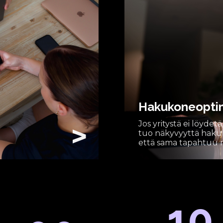
Hakukoneoptim
Jos yritystä ei löydetä
>
tuo näkyvyyttä hakuk
että sama tapahtuu m
10