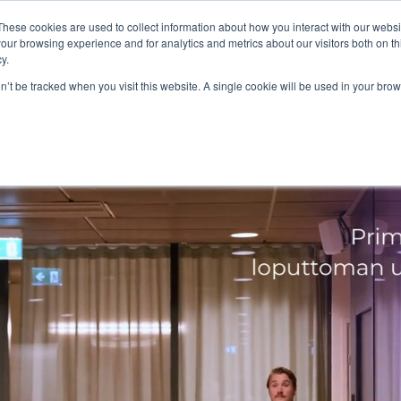
These cookies are used to collect information about how you interact with our webs
velut
Referenssit
Miten toimimme
Meistä
our browsing experience and for analytics and metrics about our visitors both on th
Palvelut
y.
on’t be tracked when you visit this website. A single cookie will be used in your b