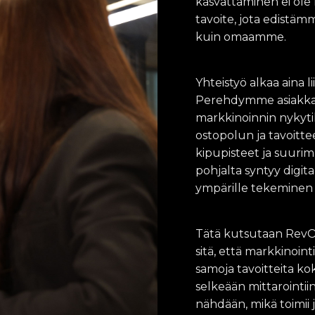
kasvattaminen ei ole 
tavoite, jota edistäm
kuin omaamme.
Yhteistyö alkaa aina 
Perehdymme asiakkaa
markkinoinnin nykyti
ostopolun ja tavoitt
kipupisteet ja suur
pohjalta syntyy digit
ympärille tekeminen
Tätä kutsutaan RevOp
sitä, että markkinoin
samoja tavoitteita ko
selkeään mittarointiin
nähdään, mikä toimii 