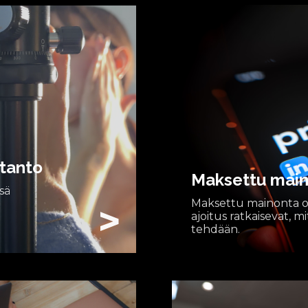
otanto
Maksettu mai
sä
Maksettu mainonta os
>
ajoitus ratkaisevat, mi
tehdään.