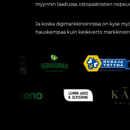
myynnin laadussa, ostopäätösten nopeudess
Ja koska digimarkkinoinnissa on kyse myös
hauskempaa kuin keskiverto markkinoint