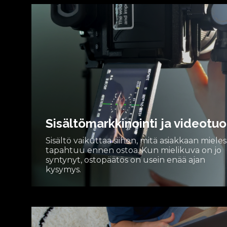
Sisältömarkkinointi ja videotu
Sisältö vaikuttaa siihen, mitä asiakkaan mieles
tapahtuu ennen ostoa. Kun mielikuva on jo
syntynyt, ostopäätös on usein enää ajan
kysymys.