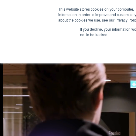
This website stores cookies on your computer. 
Pal
information in order to improve and customize y
about the cookies we use, see our Privacy Polic
If you decline, your information w
not to be tracked.