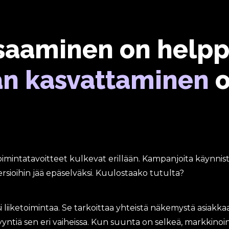
saaminen on helpp
an kasvattaminen
toimintatavoitteet kulkevat erillään. Kampanjoita käynnis
rsioihin jää epäselväksi. Kuulostaako tutulta?
liiketoimintaa. Se tarkoittaa yhteistä näkemystä asiakkaan
yyntiä sen eri vaiheissa. Kun suunta on selkeä, markkinoi