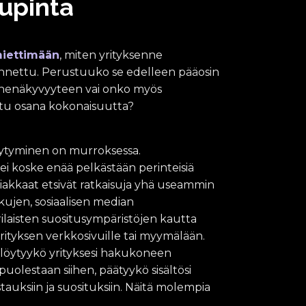
upinta
t
i
e
i
miettimään
, miten yrityksenne
o
nnettu. Perustuuko se edelleen pääosin
l
e
nenäkyvyyteen vai onko myös
n
tu osana kokonaisuutta?
ä
k
y
ytyminen on murroksessa.
v
y
i koske enää pelkästään perinteisiä
y
iakkaat etsivät ratkaisuja yhä useammin
t
kujen, sosiaalisen median
t
ä
ilaisten suositusympäristöjen kautta
,
yrityksen verkkosivuille tai myymälään.
v
 löytyykö yrityksesi hakukoneen
a
a
uolestaan siihen, päätyykö sisältösi
n
uksiin ja suosituksiin. Näitä molempia
p