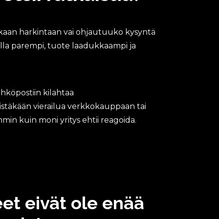
akkaan harkintaan vai ohjautuuko kysyntä
oi olla parempi, tuote laadukkaampi ja
H
a
hköpostiin kilahtaa
k
u
stäkään vierailua verkkokauppaan tai
k
in kuin moni yritys ehtii reagoida.
o
n
e
o
p
t
i
m
o
t eivät ole enää
i
n