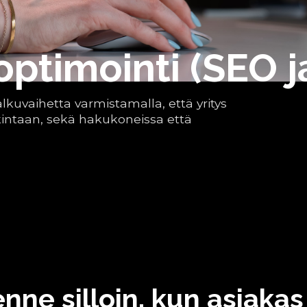
ptimointi (SEO j
kuvaihetta varmistamalla, että yritys
ntaan, sekä hakukoneissa että
nne silloin, kun asiakas 