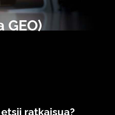
a GEO)
etsii ratkaisua?