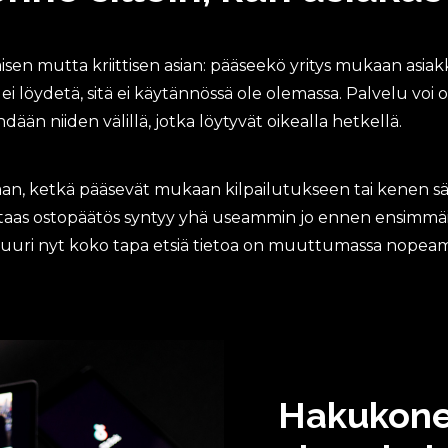
sen mutta kriittisen asian: pääseekö yritys mukaan asi
ystä ei löydetä, sitä ei käytännössä ole olemassa. Palvelu v
än niiden välillä, jotka löytyvät oikealla hetkellä.
aan, ketkä pääsevät mukaan kilpailutukseen tai kenen sä
taas ostopäätös syntyy yhä useammin jo ennen ensimmäi
juuri nyt koko tapa etsiä tietoa on muuttumassa nopeamm
H
a
k
u
Hakukonee
k
o