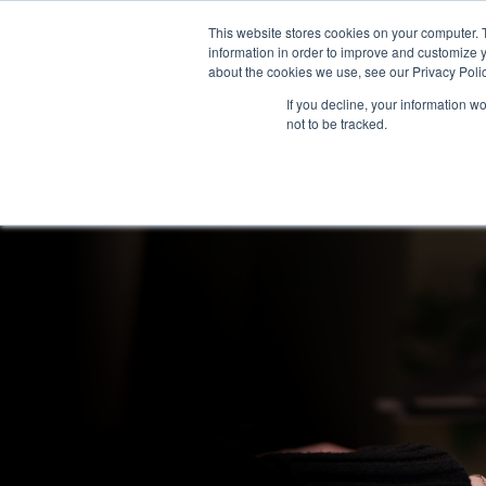
This website stores cookies on your computer. 
Pal
information in order to improve and customize y
about the cookies we use, see our Privacy Polic
If you decline, your information w
not to be tracked.