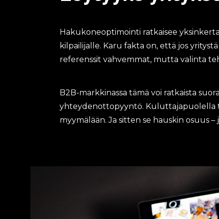
Hakukoneoptimointi ratkaisee yksinkertai
kilpailijalle. Karu fakta on, että jos yrit
referenssit vahvemmat, mutta valinta tehdä
B2B-markkinassa tämä voi ratkaista suor
yhteydenottopyyntö. Kuluttajapuolella 
myymälään. Ja sitten se hauskin osuus – 