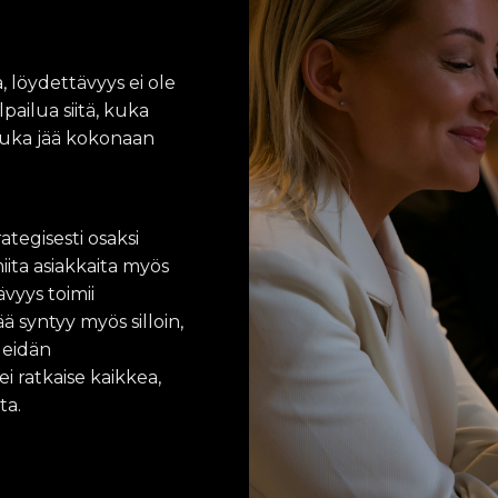
i
j
o
, löydettävyys ei ole
i
t
pailua siitä, kuka
u
kuka jää kokonaan
k
s
e
t
p
tegisesti osaksi
a
miita asiakkaita myös
r
vyys toimii
a
n
ä syntyy myös silloin,
e
Meidän
v
 ratkaise kaikkea,
a
t
ta.
,
l
i
i