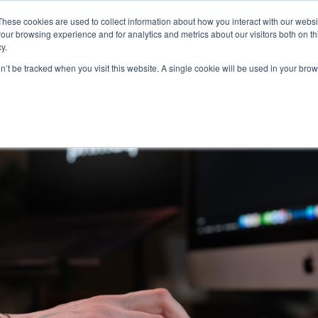
These cookies are used to collect information about how you interact with our webs
velut
Referenssit
Miten toimimme
Meistä
our browsing experience and for analytics and metrics about our visitors both on th
Palvelut
y.
on’t be tracked when you visit this website. A single cookie will be used in your b