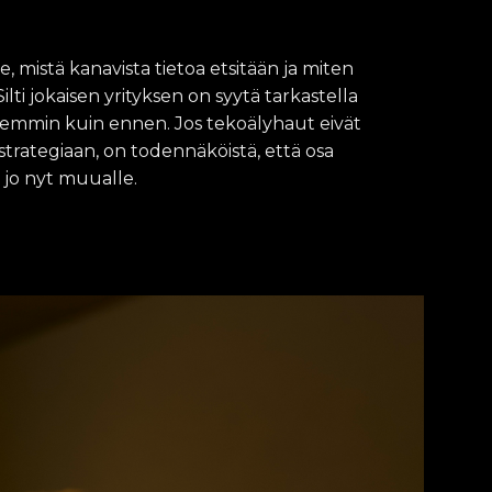
ä
ä
s
y
 mistä kanavista tietoa etsitään ja miten
a
ilti jokaisen yrityksen on syytä tarkastella
s
jemmin kuin ennen. Jos tekoälyhaut eivät
i
a
trategiaan, on todennäköistä, että osa
k
jo nyt muualle.
k
a
a
n
v
e
r
t
a
i
l
u
u
n
M