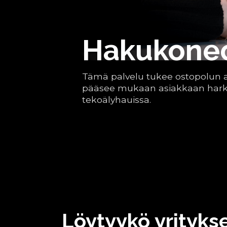
Hakukoneo
Tämä palvelu tukee ostopolun al
pääsee mukaan asiakkaan harki
tekoälyhauissa.
Löytyykö yritykse