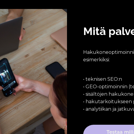
t
e
t
a
a
Mitä palve
n
s
u
u
Hakukoneoptimoinnin 
n
esimerkiksi:
n
i
t
e
• teknisen SEO:n
l
• GEO-optimoinnin (
m
• sisältöjen hakuko
a
l
• hakutarkoitukseen
l
• analytiikan ja jatku
i
s
e
s