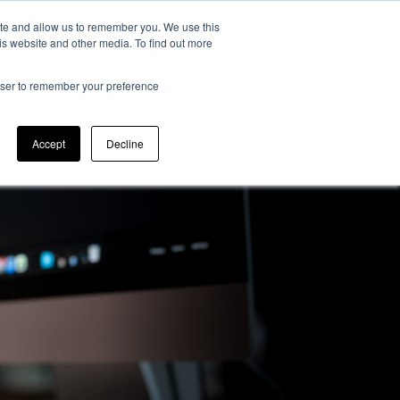
ite and allow us to remember you. We use this
Blogi
Primaq Events
Ota yhteyttä
is website and other media. To find out more
Meistä
rowser to remember your preference
Accept
Decline