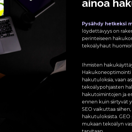
ainoa hak
n
e
o
p
Pysähdy hetkeksi 
t
löydettävyys on rake
i
m
perinteiseen hakuko
o
tekoälyhaut huomioi
i
n
t
Ihmisten hakukäyttä
i
t
Hakukoneoptimointi e
o
hakutuloksia, vaan as
i
tekoälypohjaisten ha
m
i
hakutoimintojen ja er
i
ennen kuin siirtyvät 
,
SEO vaikuttaa siihen,
m
u
hakutuloksista. GEO p
t
mukaan tekoälyn vasta
t
tarvitaan.