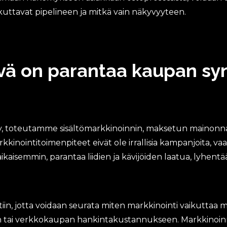
kuttavat pipelineen ja mitkä vain näkyvyyteen.
vä on parantaa kaupan sy
lty, toteutamme sisältömarkkinoinnin, maksetun mainon
kkinointitoimenpiteet eivät ole irrallisia kampanjoita, v
kaisemmin, parantaa liidien ja kävijöiden laatua, lyhentää
in, jotta voidaan seurata miten markkinointi vaikuttaa 
tai verkkokaupan hankintakustannukseen. Markkinoinnin te