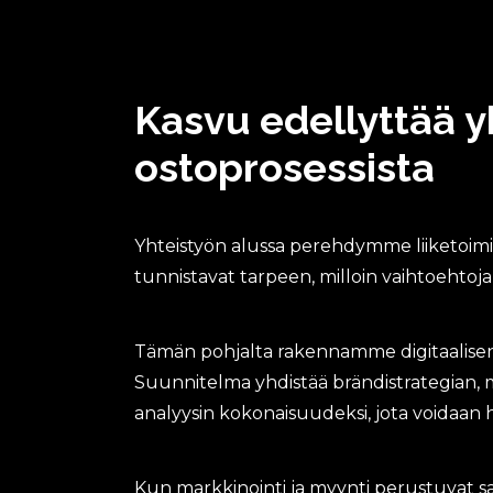
Kasvu edellyttää 
ostoprosessista
Yhteistyön alussa perehdymme liiketoimin
tunnistavat tarpeen, milloin vaihtoehtoja
Tämän pohjalta rakennamme digitaalisen 
Suunnitelma yhdistää brändistrategian, m
analyysin kokonaisuudeksi, jota voidaan
Kun markkinointi ja myynti perustuvat 