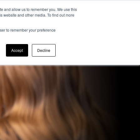
ite and allow us to remember you. We use this
Blogi
Primaq Events
Ota yhteyttä
is website and other media. To find out more
Meistä
rowser to remember your preference
Accept
Decline