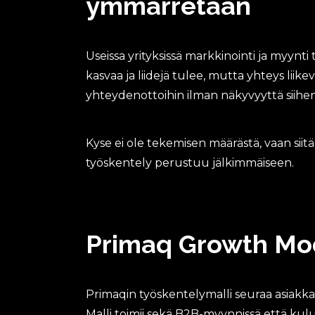
ymmärretään
Useissa yrityksissä markkinointi ja myynti
kasvaa ja liidejä tulee, mutta yhteys liik
yhteydenottoihin ilman näkyvyyttä siihen
Kyse ei ole tekemisen määrästä, vaan sii
työskentely perustuu jälkimmäiseen.
Primaq Growth Mo
Primaqin työskentelymalli seuraa asiakk
Malli toimii sekä B2B-myynnissä että kul