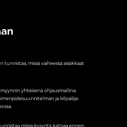
aan
 tunnistaa, missä vaiheessa asiakkaat
 myynnin yhteisenä ohjausmallina.
imenpidesuunnitelman ja kilpailija-
eossa.
tunnistaa missä kysyntä katoaa ennen