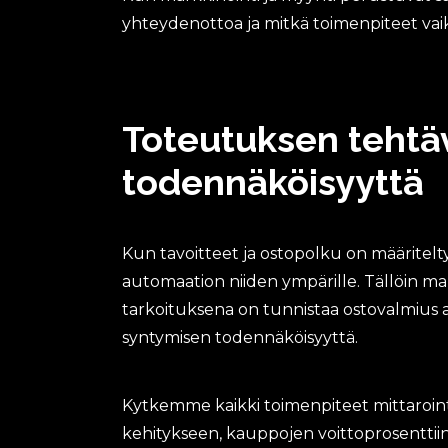
yhteydenottoa ja mitkä toimenpiteet vai
Toteutuksen tehtä
todennäköisyyttä
Kun tavoitteet ja ostopolku on määrite
automaation niiden ympärille. Tällöin mar
tarkoituksena on tunnistaa ostovalmius ai
syntymisen todennäköisyyttä.
Kytkemme kaikki toimenpiteet mittarointi
kehitykseen, kauppojen voittoprosenttiin 