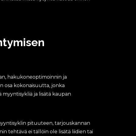
ntymisen
nan, hakukoneoptimoinnin ja
aan osa kokonaisuutta, jonka
 myyntisykliä ja lisätä kaupan
myyntisyklin pituuteen, tarjouskannan
htävä ei tällöin ole lisätä liidien tai