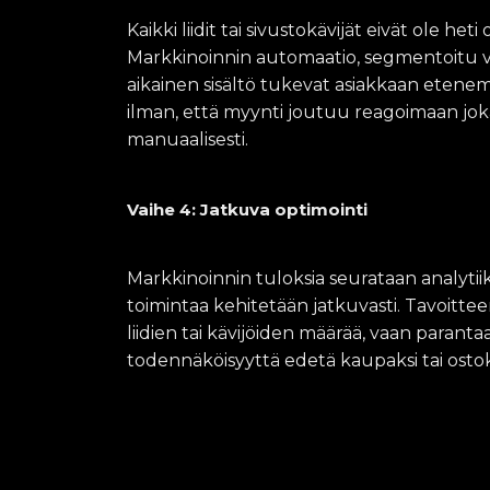
Kaikki liidit tai sivustokävijät eivät ole heti
Markkinoinnin automaatio, segmentoitu vie
aikainen sisältö tukevat asiakkaan etenem
ilman, että myynti joutuu reagoimaan joka
manuaalisesti.
Vaihe 4: Jatkuva optimointi
Markkinoinnin tuloksia seurataan analytiik
toimintaa kehitetään jatkuvasti. Tavoitteen
liidien tai kävijöiden määrää, vaan parantaa
todennäköisyyttä edetä kaupaksi tai ostok