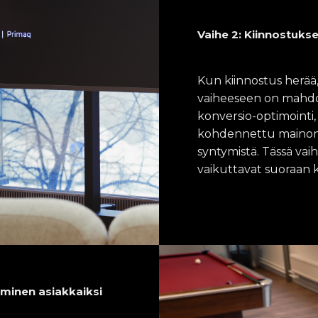
Vaihe 2: Kiinnostukse
Kun kiinnostus herää,
vaiheeseen on mahdo
konversio-optimointi
kohdennettu mainont
syntymistä. Tässä vai
vaikuttavat suoraan 
täminen asiakkaiksi