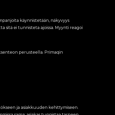
 Kampanjoita käynnistetään, näkyvyys
a sitä ei tunnisteta ajoissa. Myynti reagoi
öksenteon perusteella. Primaqin
ätökseen ja asiakkuuden kehittymiseen.
mmissa sama: asiakas tunnistaa tarpeen,