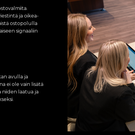
 ostovalmiita.
stintä ja oikea-
istä ostopolulla
iseen signaaliin
an avulla ja
a ei ole vain lisätä
 niiden laatua ja
seksi.