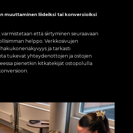
n muuttaminen liideiksi tai konversioiksi
 varmistetaan että siirtyminen seuraavaan
llisimman helppo. Verkkosivujen
, hakukonenäkyvyys ja tarkasti
a tukevat yhteydenottojen ja ostojen
heessa pienetkin kitkatekijät ostopolulla
konversioon.