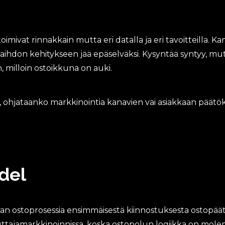
 toimivat rinnakkain mutta eri datalla ja eri tavoitteilla.
evaihdon kehitykseen jää epäselväksi. Kysyntää syntyy, mutt
, milloin ostoikkuna on auki.
tä, ohjataanko markkinointia kanavien vai asiakkaan päät
del
aan ostoprosessia ensimmäisestä kiinnostuksesta ostopä
uttajamarkkinoinnissa, koska ostopolun logiikka on mole