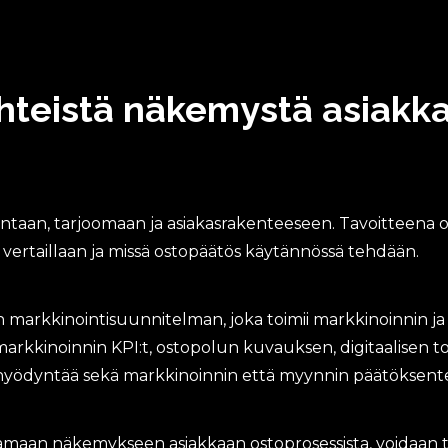
yhteistä näkemystä asiakk
taan, tarjoomaan ja asiakasrakenteeseen. Tavoitteena on
 vertaillaan ja missä ostopäätös käytännössä tehdään.
markkinointisuunnitelman, joka toimii markkinoinnin ja
arkkinoinnin KPI:t, ostopolun kuvauksen, digitaalisen to
 hyödyntää sekä markkinoinnin että myynnin päätöksent
samaan näkemykseen asiakkaan ostoprosessista, voidaan 