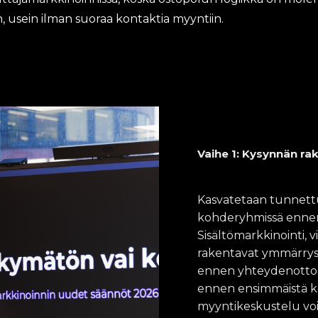
, usein ilman suoraa kontaktia myyntiin.
Vaihe 1: Kysynnän r
Kasvatetaan tunnettuu
kohderyhmissä ennen 
Sisältömarkkinointi,
rakentavat ymmärryst
ennen yhteydenottoa.
ennen ensimmäistä ko
myyntikeskustelu voi