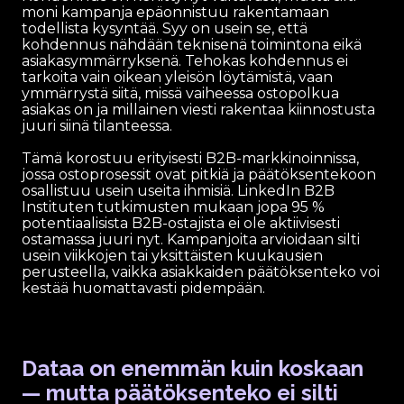
moni kampanja epäonnistuu rakentamaan
todellista kysyntää. Syy on usein se, että
kohdennus nähdään teknisenä toimintona eikä
asiakasymmärryksenä. Tehokas kohdennus ei
tarkoita vain oikean yleisön löytämistä, vaan
ymmärrystä siitä, missä vaiheessa ostopolkua
asiakas on ja millainen viesti rakentaa kiinnostusta
juuri siinä tilanteessa.
Tämä korostuu erityisesti B2B-markkinoinnissa,
jossa ostoprosessit ovat pitkiä ja päätöksentekoon
osallistuu usein useita ihmisiä. LinkedIn B2B
Instituten tutkimusten mukaan jopa 95 %
potentiaalisista B2B-ostajista ei ole aktiivisesti
ostamassa juuri nyt. Kampanjoita arvioidaan silti
usein viikkojen tai yksittäisten kuukausien
perusteella, vaikka asiakkaiden päätöksenteko voi
kestää huomattavasti pidempään.
Dataa on enemmän kuin koskaan
— mutta päätöksenteko ei silti