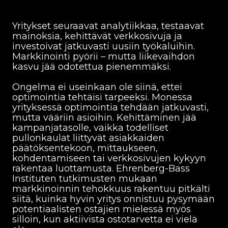
Yritykset seuraavat analytiikkaa, testaavat
mainoksia, kehittävät verkkosivuja ja
investoivat jatkuvasti uusiin työkaluihin.
Markkinointi pyörii – mutta liikevaihdon
kasvu jää odotettua pienemmäksi.
Ongelma ei useinkaan ole siinä, ettei
optimointia tehtäisi tarpeeksi. Monessa
yrityksessä optimointia tehdään jatkuvasti,
mutta vääriin asioihin. Kehittäminen jää
kampanjatasolle, vaikka todelliset
pullonkaulat liittyvät asiakkaiden
päätöksentekoon, mittaukseen,
kohdentamiseen tai verkkosivujen kykyyn
rakentaa luottamusta. Ehrenberg-Bass
Instituten tutkimusten mukaan
markkinoinnin tehokkuus rakentuu pitkälti
siitä, kuinka hyvin yritys onnistuu pysymään
potentiaalisten ostajien mielessä myös
silloin, kun aktiivista ostotarvetta ei vielä