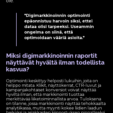
ole.
"Digimarkkinoinnin optimointi
epäonnistuu harvoin siksi, ettei
dataa olisi tarpeeksi. Useammin
ongelma on siinä, että
optimoidaan vääriä asioita."
Miksi digimarkkinoinnin raportit
näyttävät hyvältä ilman todellista
kasvua?
Optimointi keskittyy helposti lukuihin, joita on
helppo mitata. Klikit, näyttökerrat, CTR-luvut ja
kampanjakohtaiset konversiot voivat näyttää
hyviltä ilman, että markkinointi tuottaa
merkittävää liiketoiminnallista arvoa. Tuloksena
on tilanne, jossa markkinointi näyttää tehokkaalta
analytiikassa, mutta myynti kokee liidien laadun
heikoksi ja asiakkaiden kiinnostuksen pinnalliseksi.