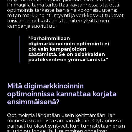
Primaqilla tämä tarkoittaa käytännössä sitä, että
optimointia tarkastellaan aina kokonaisuutena:
miten markkinointi, myynti ja verkkosivut tukevat
toisiaan, ei pelkästään sitä, miten yksittäinen
kampanja suoriutuu.
"Parhaimmillaan
digimarkkinoinnin optimointi ei
ole vain kampanjoiden
säätämistä. Se on asiakkaiden
päätöksenteon ymmärtämistä."
Mitä digimarkkinoinnin
optimoinnissa kannattaa korjata
ensimmäisenä?
Optimointia lähdetään usein kehittämään liian
monesta suunnasta samaan aikaan. Käytännössä
parhaat tulokset syntyvät, kun tunnistetaan ensin
suurin pullonkaula. Useimmiten ongelmat