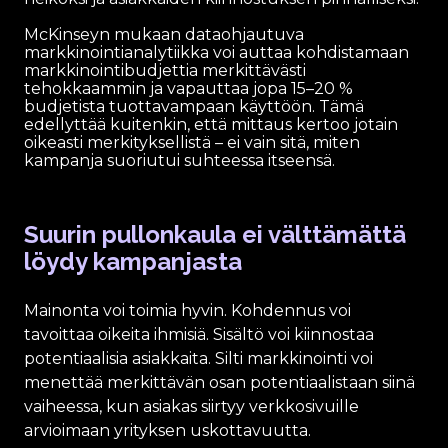
McKinseyn mukaan dataohjautuva
markkinointianalytiikka voi auttaa kohdistamaan
markkinointibudjettia merkittävästi
tehokkaammin ja vapauttaa jopa 15–20 %
budjetista tuottavampaan käyttöön. Tämä
edellyttää kuitenkin, että mittaus kertoo jotain
oikeasti merkityksellistä – ei vain sitä, miten
kampanja suoriutui suhteessa itseensä.
Suurin pullonkaula ei välttämättä
löydy kampanjasta
Mainonta voi toimia hyvin. Kohdennus voi
tavoittaa oikeita ihmisiä. Sisältö voi kiinnostaa
potentiaalisia asiakkaita. Silti markkinointi voi
menettää merkittävän osan potentiaalistaan siinä
vaiheessa, kun asiakas siirtyy verkkosivuille
arvioimaan yrityksen uskottavuutta.