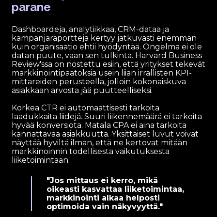
parane
Dashboardeja, analytiikkaa, CRM-dataa ja
kampanjaraportteja kertyy jatkuvasti enemmän
kuin organisaatio ehtii hyödyntää. Ongelma ei ole
datan puute, vaan sen tulkinta. Harvard Business
Review'ssa on nostettu esiin, että yritykset tekevät
markkinointipäätöksiä usein liian irrallisten KPI-
mittareiden perusteella, jolloin kokonaiskuva
asiakkaan arvosta jää puutteelliseksi.
Korkea CTR ei automaattisesti tarkoita
laadukkaita liidejä. Suuri liikennemäärä ei tarkoita
hyvää konversiota. Matala CPA ei aina tarkoita
kannattavaa asiakkuutta. Yksittäiset luvut voivat
näyttää hyviltä ilman, että ne kertovat mitään
markkinoinnin todellisesta vaikutuksesta
liiketoimintaan.
"Jos mittaus ei kerro, mikä
oikeasti kasvattaa liiketoimintaa,
markkinointi alkaa helposti
optimoida vain näkyvyyttä."