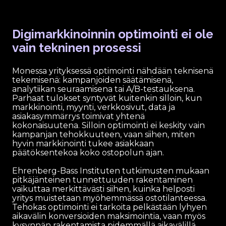
Digimarkkinoinnin optimointi ei ole
vain tekninen prosessi
Monessa yrityksessä optimointi nähdään teknisenä
tekemisenä: kampanjoiden säätämisenä,
analytiikan seuraamisena tai A/B-testauksena.
Parhaat tulokset syntyvät kuitenkin silloin, kun
markkinointi, myynti, verkkosivut, data ja
asiakasymmärrys toimivat yhtenä
kokonaisuutena. Silloin optimointi ei keskity vain
kampanjan tehokkuuteen, vaan siihen, miten
hyvin markkinointi tukee asiakkaan
päätöksentekoa koko ostopolun ajan.
Ehrenberg-Bass Instituten tutkimusten mukaan
pitkäjänteinen tunnettuuden rakentaminen
vaikuttaa merkittävästi siihen, kuinka helposti
yritys muistetaan myöhemmässä ostotilanteessa.
Tehokas optimointi ei tarkoita pelkästään lyhyen
aikavälin konversioiden maksimointia, vaan myös
kysynnän rakentamista pidemmällä aikavälillä.