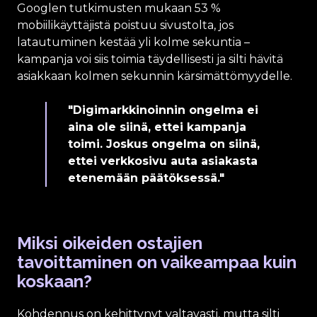
Googlen tutkimusten mukaan 53 %
mobiilikäyttäjistä poistuu sivustolta, jos
latautuminen kestää yli kolme sekuntia –
kampanja voi siis toimia täydellisesti ja silti hävitä
asiakkaan kolmen sekunnin kärsimättömyydelle.
"Digimarkkinoinnin ongelma ei
aina ole siinä, ettei kampanja
toimi. Joskus ongelma on siinä,
ettei verkkosivu auta asiakasta
etenemään päätöksessä."
Miksi oikeiden ostajien
tavoittaminen on vaikeampaa kuin
koskaan?
Kohdennus on kehittynyt valtavasti, mutta silti