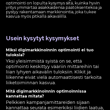
optimointi on lopulta kysymys siitä, kuinka hyvin
yritys ymmärtää asiakkaidensa päätöksentekoa ja
pystyy rakentamaan markkinointia, joka tukee
kasvua myös pitkällä aikavälillä.
Usein kysytyt kysymykset
Miksi digimarkkinoinnin optimointi ei tuo
tuloksia?
Yksi yleisimmistä syistä on se, että
optimointi keskittyy vääriin mittareihin tai
liian lyhyen aikavälin tuloksiin. Klikit ja
liikenne eivät vielä automaattisesti tarkoita
liiketoiminnan kasvua.
Mitä digimarkkinoinnin optimoinnissa
kannattaa mitata?
Pelkkien kampanjamittareiden sijaan
kannattaa seurata esimerkiksi liidien laatua,