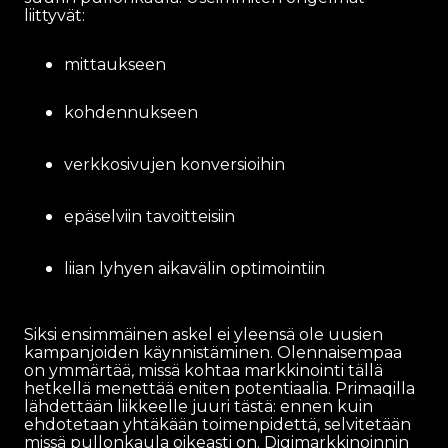
liittyvät:
mittaukseen
kohdennukseen
verkkosivujen konversioihin
epäselviin tavoitteisiin
liian lyhyen aikavälin optimointiin
Siksi ensimmäinen askel ei yleensä ole uusien
kampanjoiden käynnistäminen. Olennaisempaa
on ymmärtää, missä kohtaa markkinointi tällä
hetkellä menettää eniten potentiaalia. Primaqilla
lähdettään liikkeelle juuri tästä: ennen kuin
ehdotetaan yhtäkään toimenpidettä, selvitetään
missä pullonkaula oikeasti on. Digimarkkinoinnin