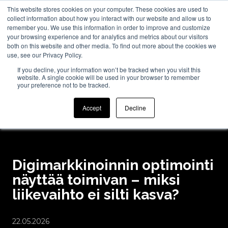
This website stores cookies on your computer. These cookies are used to
collect information about how you interact with our website and allow us to
remember you. We use this information in order to improve and customize
your browsing experience and for analytics and metrics about our visitors
both on this website and other media. To find out more about the cookies we
use, see our Privacy Policy.
If you decline, your information won’t be tracked when you visit this
website. A single cookie will be used in your browser to remember
your preference not to be tracked.
Accept
Decline
Digimarkkinoinnin optimointi
näyttää toimivan – miksi
liikevaihto ei silti kasva?
22.05.2026