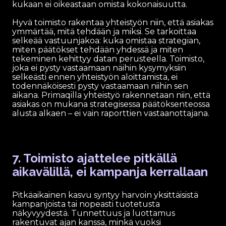
kukaan ei oikeastaan omista kokonaisuutta.
Hyvä toimisto rakentaa yhteistyön niin, että asiakas
ymmärtää, mitä tehdään ja miksi. Se tarkoittaa
selkeää vastuunjakoa: kuka omistaa strategian,
miten päätökset tehdään yhdessä ja miten
tekeminen kehittyy datan perusteella. Toimisto,
joka ei pysty vastaamaan näihin kysymyksiin
selkeästi ennen yhteistyön aloittamista, ei
todennäköisesti pysty vastaamaan niihin sen
aikana. Primaqilla yhteistyö rakennetaan niin, että
asiakas on mukana strategisessa päätöksenteossa
alusta alkaen – ei vain raporttien vastaanottajana.
7. Toimisto ajattelee pitkällä
aikavälillä, ei kampanja kerrallaan
Pitkäaikainen kasvu syntyy harvoin yksittäisistä
kampanjoista tai nopeasti tuotetusta
näkyvyydestä. Tunnettuus ja luottamus
rakentuvat ajan kanssa, minkä vuoksi