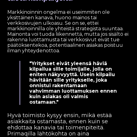
Markkinoinnin ongelma ei useimmiten ole
yksittäinen kanava, huono mainos tai
verkkosivujen ulkoasu. Se on se, ettei
markkinoinnilla ole yhteistä strategista suuntaa.
Mainonta voi tuoda liikennettä, mutta jos sisältö ei
rakenna luottamusta tai verkkosivut eivät tue
päätöksentekoa, potentiaalinen asiakas poistuu
ilman yhteydenottoa.
"Yritykset eivät yleensä häviä
kilpailua sille toimijalle, jolla on
eniten näkyvyyttä. Usein kilpailu
hävitään sille yritykselle, joka
onnistui rakentamaan
vahvimman luottamuksen ennen
kuin asiakas oli valmis
ostamaan."
Hyvä toimisto kysyy ensin, mikä estää
asiakkaita ostamasta, ennen kuin se
ehdottaa kanavia tai toimenpiteitä.
Primaqilla lähtökohta on aina