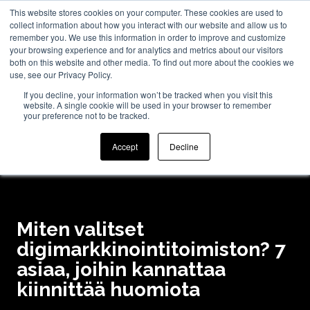
This website stores cookies on your computer. These cookies are used to
collect information about how you interact with our website and allow us to
remember you. We use this information in order to improve and customize
your browsing experience and for analytics and metrics about our visitors
both on this website and other media. To find out more about the cookies we
use, see our Privacy Policy.
If you decline, your information won’t be tracked when you visit this
website. A single cookie will be used in your browser to remember
your preference not to be tracked.
Accept
Decline
Miten valitset
digimarkkinointitoimiston? 7
asiaa, joihin kannattaa
kiinnittää huomiota