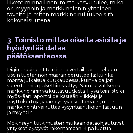
liiketoiminnallinen: mistä kasvu tulee, mikä
on myynnin ja markkinoinnin yhteinen
tavoite ja miten markkinointi tukee sitä
kokonaisuutena.
3. Toimisto mittaa oikeita asioita ja
hyödyntää dataa
päätöksenteossa
Digimarkkinointitoimistoja vertaillaan edelleen
usein tuotannon määrän perusteella: kuinka
monta julkaisua kuukaudessa, kuinka paljon
videoita, mitä pakettiin sisältyy. Nämä eivät kerro
markkinoinnin vaikuttavuudesta. Hyvä toimisto ei
myöskään raportoi pelkästään klikkejä ja
näyttökertoja, vaan pystyy osoittamaan, miten
markkinointi vaikuttaa kysyntään, liidien laatuun
ja myyntiin.
McKinseyn tutkimusten mukaan dataohjautuvat
yritykset pystyvät rakentamaan kilpailuetua