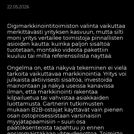
22.05.2026
Digimarkkinointitoimiston valinta vaikuttaa
merkittävästi yrityksen kasvuun, mutta silti
moni yritys vertailee toimistoja pinnallisten
asioiden kautta: kuinka paljon sisältöä
tuotetaan, montako videota pakettiin
kuuluu tai miltä referenssilista näyttää.
Ongelma on, että näkyvä tekeminen ei vielä
tarkoita vaikuttavaa markkinointia. Yritys voi
julkaista aktiivisesti sisältöä, investoida
mainontaan ja näkyä useissa kanavissa
ilman, että markkinointi rakentaa
kilpailuetua tai vahvistaa asiakkaiden
luottamusta. Gartnerin tutkimusten
mukaan B2B-ostajat käyttävät vain pienen
osan ostoprosessistaan varsinaisiin
myyjätapaamisiin – suuri osa
päätöksenteosta tapahtuu jo ennen
ensimmäistäkään yhteydenottoa. Toimisto,