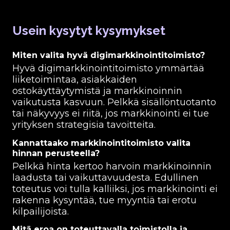
Usein kysytyt kysymykset
Miten valita hyvä digimarkkinointitoimisto?
Hyvä digimarkkinointitoimisto ymmärtää
liiketoimintaa, asiakkaiden
ostokäyttäytymistä ja markkinoinnin
vaikutusta kasvuun. Pelkkä sisällöntuotanto
tai näkyvyys ei riitä, jos markkinointi ei tue
yrityksen strategisia tavoitteita.
Kannattaako markkinointitoimisto valita
hinnan perusteella?
Pelkkä hinta kertoo harvoin markkinoinnin
laadusta tai vaikuttavuudesta. Edullinen
toteutus voi tulla kalliiksi, jos markkinointi ei
rakenna kysyntää, tue myyntiä tai erotu
kilpailijoista.
Mitä eroa on toteuttavalla toimistolla ja