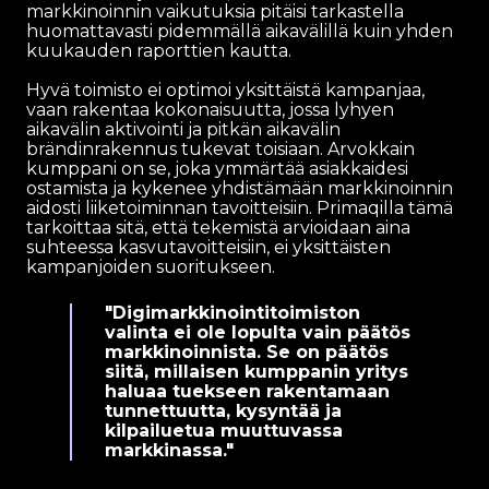
markkinoinnin vaikutuksia pitäisi tarkastella
huomattavasti pidemmällä aikavälillä kuin yhden
kuukauden raporttien kautta.
Hyvä toimisto ei optimoi yksittäistä kampanjaa,
vaan rakentaa kokonaisuutta, jossa lyhyen
aikavälin aktivointi ja pitkän aikavälin
brändinrakennus tukevat toisiaan. Arvokkain
kumppani on se, joka ymmärtää asiakkaidesi
ostamista ja kykenee yhdistämään markkinoinnin
aidosti liiketoiminnan tavoitteisiin. Primaqilla tämä
tarkoittaa sitä, että tekemistä arvioidaan aina
suhteessa kasvutavoitteisiin, ei yksittäisten
kampanjoiden suoritukseen.
"Digimarkkinointitoimiston
valinta ei ole lopulta vain päätös
markkinoinnista. Se on päätös
siitä, millaisen kumppanin yritys
haluaa tuekseen rakentamaan
tunnettuutta, kysyntää ja
kilpailuetua muuttuvassa
markkinassa."