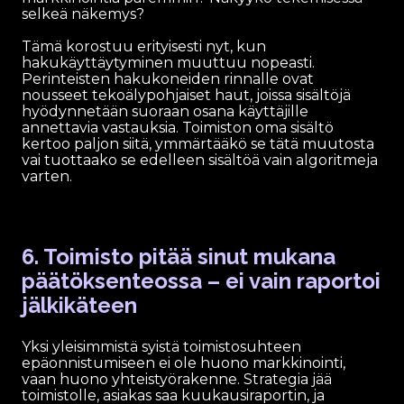
selkeä näkemys?
Tämä korostuu erityisesti nyt, kun
hakukäyttäytyminen muuttuu nopeasti.
Perinteisten hakukoneiden rinnalle ovat
nousseet tekoälypohjaiset haut, joissa sisältöjä
hyödynnetään suoraan osana käyttäjille
annettavia vastauksia. Toimiston oma sisältö
kertoo paljon siitä, ymmärtääkö se tätä muutosta
vai tuottaako se edelleen sisältöä vain algoritmeja
varten.
6. Toimisto pitää sinut mukana
päätöksenteossa – ei vain raportoi
jälkikäteen
Yksi yleisimmistä syistä toimistosuhteen
epäonnistumiseen ei ole huono markkinointi,
vaan huono yhteistyörakenne. Strategia jää
toimistolle, asiakas saa kuukausiraportin, ja