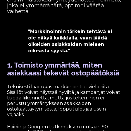
joka ei ymmärrä tätä, optimoi väärää
vaihetta.
"Markkinoinnin tärkein tehtävä ei
ole näkyä kaikkialla, vaan jäädä
oikeiden asiakkaiden mieleen
oikeasta syystä."
1. Toimisto ymmärtää, miten
asiakkaasi tekevät ostopäätöksiä
Teknisesti laadukas markkinointi ei vielä riitä.
Sisällöt voivat näyttää hyviltä ja kampanjat voivat
tuoda liikennettä, mutta jos tekeminen ei
perustu ymmärrykseen asiakkaiden
ostokäyttäytymisestä, lopputulos jää usein
vajaaksi.
Bainin ja Googlen tutkimuksen mukaan 90