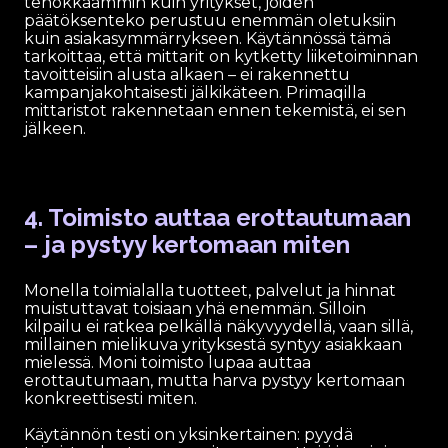
tehokkaammin kuin yritykset, joiden
päätöksenteko perustuu enemmän oletuksiin
kuin asiakasymmärrykseen. Käytännössä tämä
tarkoittaa, että mittarit on kytketty liiketoiminnan
tavoitteisiin alusta alkaen – ei rakennettu
kampanjakohtaisesti jälkikäteen. Primaqilla
mittaristot rakennetaan ennen tekemistä, ei sen
jälkeen.
4. Toimisto auttaa erottautumaan
– ja pystyy kertomaan miten
Monella toimialalla tuotteet, palvelut ja hinnat
muistuttavat toisiaan yhä enemmän. Silloin
kilpailu ei ratkea pelkällä näkyvyydellä, vaan sillä,
millainen mielikuva yrityksestä syntyy asiakkaan
mielessä. Moni toimisto lupaa auttaa
erottautumaan, mutta harva pystyy kertomaan
konkreettisesti miten.
Käytännön testi on yksinkertainen: pyydä