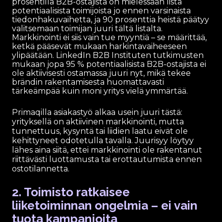
prosentilla B2B-ostajista on mielessään lista
potentiaalisista toimijoista jo ennen varsinaista
tiedonhakuvaihetta, ja 90 prosenttia heistä päätyy
valitsemaan toimijan juuri tältä listalta.
Markkinointi ei siis vain tue myyntiä – se määrittää,
ketkä pääsevät mukaan harkintavaiheeseen
ylipäätään. LinkedIn B2B Instituten tutkimusten
mukaan jopa 95 % potentiaalisista B2B-ostajista ei
ole aktiivisesti ostamassa juuri nyt, mikä tekee
brändin rakentamisesta huomattavasti
tärkeämpää kuin moni yritys vielä ymmärtää.
Primaqilla asiakastyö alkaa usein juuri tästä:
yrityksellä on aktiivinen markkinointi, mutta
tunnettuus, kysyntä tai liidien laatu eivät ole
kehittyneet odotetulla tavalla. Juurisyy löytyy
lähes aina siitä, ettei markkinointi ole rakentanut
riittävästi luottamusta tai erottautumista ennen
ostotilannetta.
2. Toimisto ratkaisee
liiketoiminnan ongelmia – ei vain
tuota kampanjoita