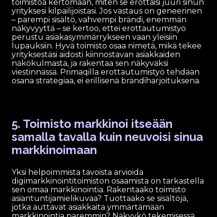
toimistoa kertomaan, miten se erottaisi juuri sinun
yrityksesi kilpailijoistasi. Jos vastaus on geneerinen
– parempi sisältö, vahvempi brändi, enemmän
näkyvyyttä – se kertoo, ettei erottautumistyö
perustu asiakasymmärrykseen vaan yleisiin
lupauksiin. Hyvä toimisto osaa nimetä, mikä tekee
yrityksestäsi aidosti kiinnostavan asiakkaiden
näkökulmasta, ja rakentaa sen näkyväksi
viestinnässä. Primaqilla erottautumistyö tehdään
osana strategiaa, ei erillisenä brändiharjoituksena.
5. Toimisto markkinoi itseään
samalla tavalla kuin neuvoisi sinua
markkinoimaan
Yksi helpoimmista tavoista arvioida
digimarkkinointitoimiston osaamista on tarkastella
sen omaa markkinointia. Rakentaako toimisto
asiantuntijamielikuvaa? Tuottaako se sisältöjä,
jotka auttavat asiakkaita ymmärtämään
markkinointia paremmin? Näkyykö tekemisessä