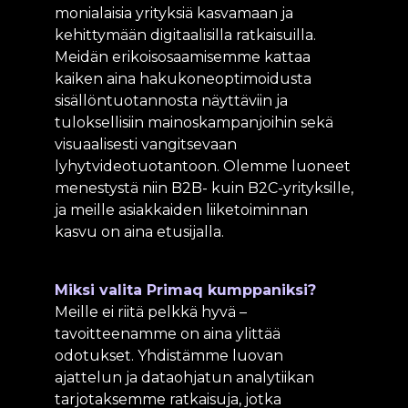
monialaisia yrityksiä kasvamaan ja
kehittymään digitaalisilla ratkaisuilla.
Meidän erikoisosaamisemme kattaa
kaiken aina hakukoneoptimoidusta
sisällöntuotannosta näyttäviin ja
tuloksellisiin mainoskampanjoihin sekä
visuaalisesti vangitsevaan
lyhytvideotuotantoon. Olemme luoneet
menestystä niin B2B- kuin B2C-yrityksille,
ja meille asiakkaiden liiketoiminnan
kasvu on aina etusijalla.
Miksi valita Primaq kumppaniksi?
Meille ei riitä pelkkä hyvä –
tavoitteenamme on aina ylittää
odotukset. Yhdistämme luovan
ajattelun ja dataohjatun analytiikan
tarjotaksemme ratkaisuja, jotka