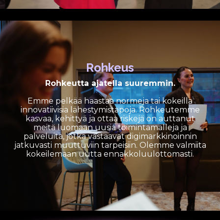
Rohkeus
Rohkeutta ajatella suuremmin.
Emme pelkää haastaa normeja tai kokeilla
innovatiivisia lähestymistapoja. Rohkeutemme
kasvaa, kehittyä ja ottaa riskejä on auttanut
meitä luomaan uusia toimintamalleja ja
palveluita, jotka vastaavat digimarkkinoinnin
jatkuvasti muuttuviin tarpeisiin. Olemme valmiita
kokeilemaan uutta ennakkoluulottomasti.