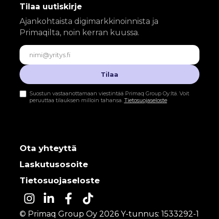
Tilaa uutiskirje
Ajankohtaista digimarkkinoinnista ja
Primaqilta, noin kerran kuussa.
Sähköposti
Tilaa
Suostun vastaanottamaan viestintää Primaq Group Oy:ltä. Voit
peruuttaa tilauksen milloin tahansa.
Tietosuojaseloste
Ota yhteyttä
Laskutusosoite
Tietosuojaseloste
© Primaq Group Oy 2026 Y-tunnus: 1533292-1