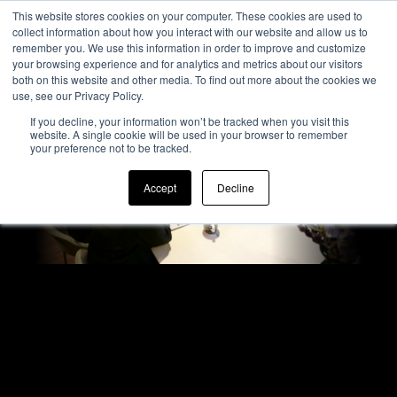
This website stores cookies on your computer. These cookies are used to
collect information about how you interact with our website and allow us to
remember you. We use this information in order to improve and customize
your browsing experience and for analytics and metrics about our visitors
both on this website and other media. To find out more about the cookies we
use, see our Privacy Policy.
If you decline, your information won’t be tracked when you visit this
website. A single cookie will be used in your browser to remember
your preference not to be tracked.
Accept
Decline