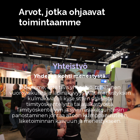
Arvot, jotka ohjaavat
toimintaamme
Yhteistyö
Yhdessä kohti menestystä.
Uskomme, että tiivis yhteistyö, rehellinen
vuorovaikutus ja läpinäkyvyys ovat menestyksen
kulmakiviä, oli kyse sitten sisäisestä
tiimityöskentelystä tai asiakastyöstä.
Tiimityöskentelyyn ja syviin asiakassuhteisiin
panostaminen johtaa aitoon kumppanuuteen,
liiketoiminnan kasvuun ja menestykseen.