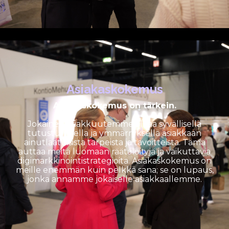
Asiakaskokemus
Asiakaskokemus on tärkein.
Jokainen asiakkuutemme alkaa syvällisellä
tutustumisella ja ymmärryksellä asiakkaan
ainutlaatuisista tarpeista ja tavoitteista. Tämä
auttaa meitä luomaan räätälöityjä ja vaikuttavia
digimarkkinointistrategioita. Asiakaskokemus on
meille enemmän kuin pelkkä sana; se on lupaus,
jonka annamme jokaiselle asiakkaallemme.