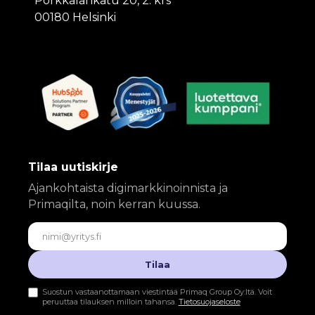
Porkkalankatu 20, 2. krs
00180 Helsinki
Tilaa uutiskirje
Ajankohtaista digimarkkinoinnista ja
Primaqilta, noin kerran kuussa.
Sähköposti
Tilaa
Suostun vastaanottamaan viestintää Primaq Group Oy:ltä. Voit
peruuttaa tilauksen milloin tahansa.
Tietosuojaseloste