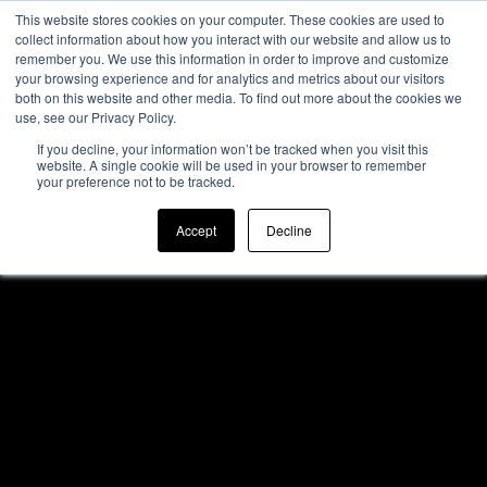
This website stores cookies on your computer. These cookies are used to
collect information about how you interact with our website and allow us to
remember you. We use this information in order to improve and customize
your browsing experience and for analytics and metrics about our visitors
both on this website and other media. To find out more about the cookies we
use, see our Privacy Policy.
If you decline, your information won’t be tracked when you visit this
website. A single cookie will be used in your browser to remember
your preference not to be tracked.
Accept
Decline