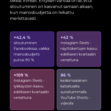
oikeat ihmiset. Erityisen vahvaa on se, että
sitoutuminen on kasvanut samaan aikaan,
kun mainosbudjettia on leikattu
merkittävästi.
+42,4 %
+42 %
sitoutuminen
Instagram Reels -
Facebookissa, vaikka
näyttökertojen kasvu
mainosbudjetti
edelliseen kvartaaliin
putosi 90 %
verrattuna
+109 %
86 %
Instagram Reels -
keskimääräinen
tykkäysten kasvu
katseluaika
edelliseen kvartaaliin
suosituimmalla
verrattuna
YouTube Shorts -
videolla