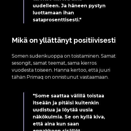
uudelleen. Ja häneen pystyn
luottamaan ihan
sataprosenttisesti."
Mikä on yllättänyt positiivisesti
Somen sudenkuoppa on toistaminen. Samat
sesongit, samat teemat, sama kierros
vuodesta toiseen. Hanna kertoo, että juuri
tähän Primaq on onnistunut vastaamaan.
"Some saattaa välillä toistaa
itseään ja pitäisi kuitenkin
uudistua ja löytää uusia
näkökulmia. Se on kyllä kiva,
että aina kun saan
ennakkoon sisällöt