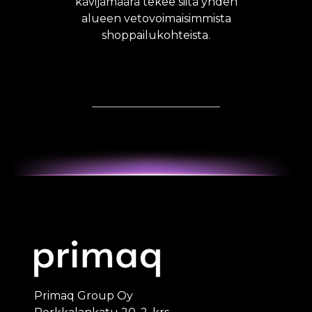
kävijämäärä tekee siitä yhden
alueen vetovoimaisimmista
shoppailukohteista.
Primaq Group Oy