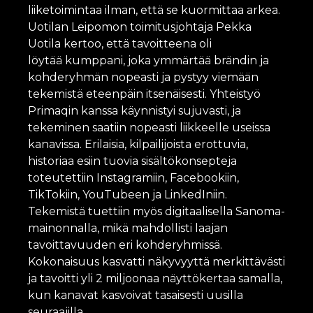
liiketoimintaa ilman, että se kuormittaa arkea.
Uotilan Leipomon toimitusjohtaja Pekka
Uotila kertoo, että tavoitteena oli
löytää kumppani, joka ymmärtää brändin ja
kohderyhmän nopeasti ja pystyy viemään
tekemistä eteenpäin itsenäisesti. Yhteistyö
Primaqin kanssa käynnistyi sujuvasti, ja
tekeminen saatiin nopeasti liikkeelle useissa
kanavissa. Erilaisia, kilpailijoista erottuvia,
historiaa esiin tuovia sisältökonsepteja
toteutettiin Instagramiin, Facebookiin,
TikTokiin, YouTubeen ja LinkedIniin.
Tekemistä tuettiin myös digitaalisella Sanoma-
mainonnalla, mikä mahdollisti laajan
tavoittavuuden eri kohderyhmissä.
Kokonaisuus kasvatti näkyvyyttä merkittävästi
ja tavoitti yli 2 miljoonaa näyttökertaa samalla,
kun kanavat kasvoivat tasaisesti uusilla
seuraajilla.