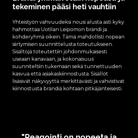
tekeminen pääsi heti vauhtiin
Yhteistyön vahvuudeksi nousi alusta asti kyky
hahmottaa Uotilan Leipomon brändi ja
kohderyhmä oikein. Tämä mahdollisti nopean
siirtymisen suunnittelusta toteutukseen.
Sisältöjä toteutettiin johdonmukaisesti
useaan kanavaan, ja kokonaisuus
suunniteltiin tukemaan sekä tunnettuuden
kasvua että asiakaskiinnostusta. Sisällöt
lisäsivät näkyvyyttä merkittävästi ja vahvistivat
kiinnostusta brändiä kohtaan pitkäjänteisesti.
"Reagointi on nopeeta ja