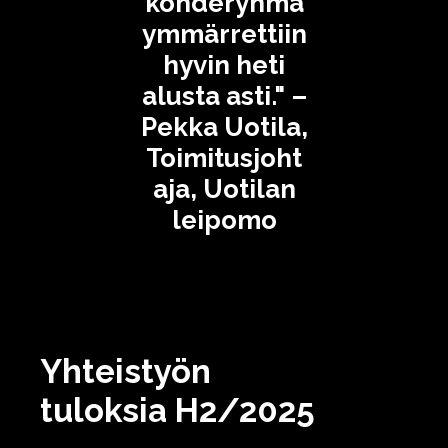
kohderyhmä
ymmärrettiin
hyvin heti
alusta asti." –
Pekka Uotila,
Toimitusjoht
aja, Uotilan
leipomo
Yhteistyön
tuloksia H2/2025