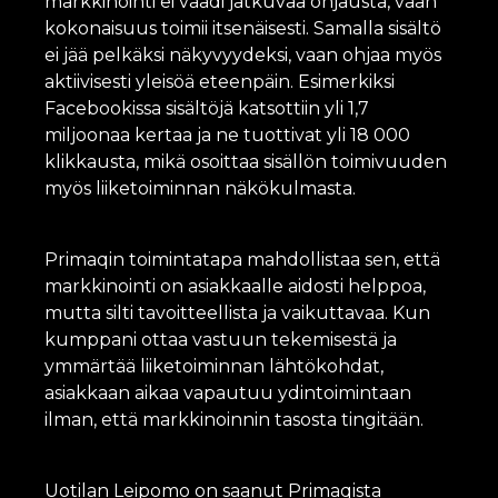
markkinointi ei vaadi jatkuvaa ohjausta, vaan
kokonaisuus toimii itsenäisesti. Samalla sisältö
ei jää pelkäksi näkyvyydeksi, vaan ohjaa myös
aktiivisesti yleisöä eteenpäin. Esimerkiksi
Facebookissa sisältöjä katsottiin yli 1,7
miljoonaa kertaa ja ne tuottivat yli 18 000
klikkausta, mikä osoittaa sisällön toimivuuden
myös liiketoiminnan näkökulmasta.
Primaqin toimintatapa mahdollistaa sen, että
markkinointi on asiakkaalle aidosti helppoa,
mutta silti tavoitteellista ja vaikuttavaa. Kun
kumppani ottaa vastuun tekemisestä ja
ymmärtää liiketoiminnan lähtökohdat,
asiakkaan aikaa vapautuu ydintoimintaan
ilman, että markkinoinnin tasosta tingitään.
Uotilan Leipomo on saanut Primaqista