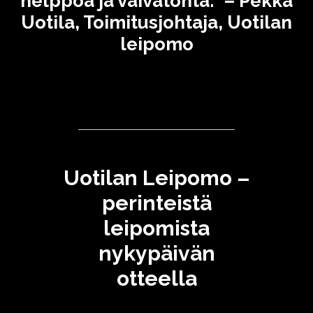
helppoa ja vaivatonta." – Pekka
Uotila, Toimitusjohtaja, Uotilan
leipomo
Uotilan Leipomo –
perinteistä
leipomista
nykypäivän
otteella