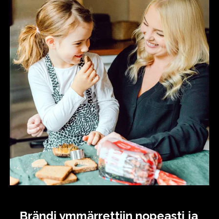
Brändi ymmärrettiin nopeasti ja