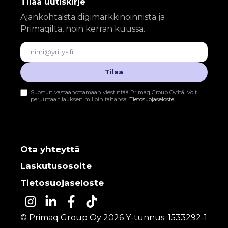
Tilaa uutiskirje
Ajankohtaista digimarkkinoinnista ja
Primaqilta, noin kerran kuussa.
Sähköposti
Tilaa
Suostun vastaanottamaan viestintää Primaq Group Oy:ltä. Voit
peruuttaa tilauksen milloin tahansa.
Tietosuojaseloste
Ota yhteyttä
Laskutusosoite
Tietosuojaseloste
© Primaq Group Oy 2026 Y-tunnus: 1533292-1