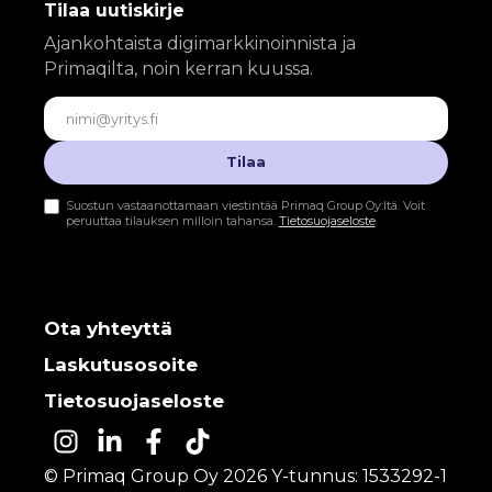
Tilaa uutiskirje
Ajankohtaista digimarkkinoinnista ja
Primaqilta, noin kerran kuussa.
Sähköposti
Tilaa
Suostun vastaanottamaan viestintää Primaq Group Oy:ltä. Voit
peruuttaa tilauksen milloin tahansa.
Tietosuojaseloste
Ota yhteyttä
Laskutusosoite
Tietosuojaseloste
© Primaq Group Oy 2026 Y-tunnus: 1533292-1